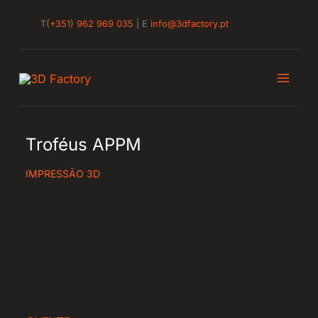
Skip
T
(+351) 962 969 035
| E
info@3dfactory.pt
to
content
Troféus APPM
IMPRESSÃO 3D