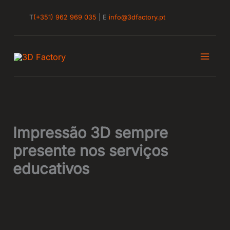
Skip
T
(+351) 962 969 035
| E
info@3dfactory.pt
to
content
Impressão 3D sempre
presente nos serviços
educativos