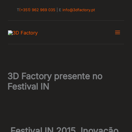
Skip
T
(+351) 962 969 035
| E
info@3dfactory.pt
to
content
3D Factory presente no
Festival IN
Festival IN 2015. Inovação